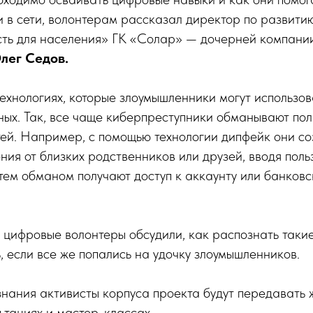
 в сети, волонтерам рассказал директор по развити
ть для населения» ГК «Солар» — дочерней компан
лег Седов.
технологиях, которые злоумышленники могут использо
ых. Так, все чаще киберпреступники обманывают пол
ей. Например, с помощью технологии дипфейк они с
ния от близких родственников или друзей, вводя поль
тем обманом получают доступ к аккаунту или банков
м цифровые волонтеры обсудили, как распознать так
ь, если все же попались на удочку злоумышленников.
знания активисты корпуса проекта будут передавать 
ьтациях и мастер-классах.