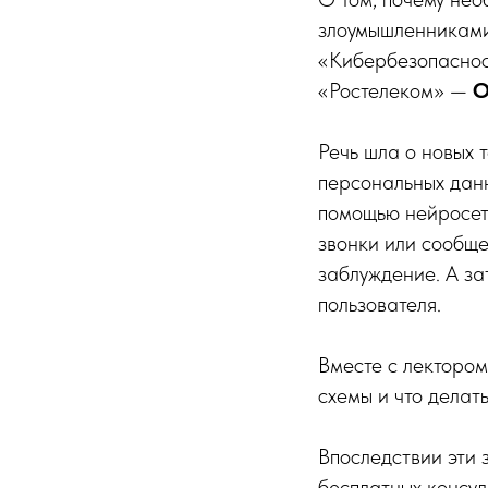
злоумышленниками
«Кибербезопаснос
«Ростелеком» —
О
Речь шла о новых 
персональных данн
помощью нейросет
звонки или сообще
заблуждение. А за
пользователя.
Вместе с лекторо
схемы и что делат
Впоследствии эти 
бесплатных консул