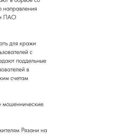
ю направления
ии ПАО
вать для кражи
ьзователей с
оздают поддельные
зователей в
ским счетам
ие мошеннические
жителям Рязани на