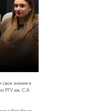
 свои знания в
з РГУ им. С.А.
ают в борьбе со