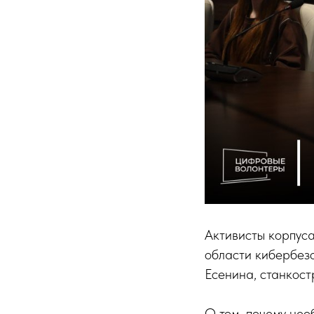
Активисты корпус
области кибербезо
Есенина, станкост
О том, почему нео