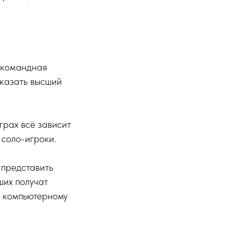
 командная
оказать высший
грах всё зависит
 соло-игроки.
 представить
ших получат
о компьютерному