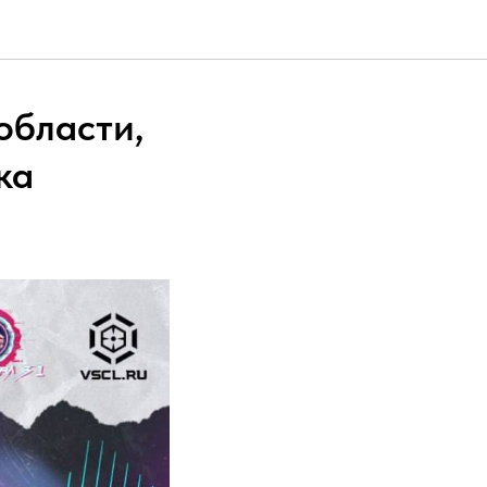
области,
ка