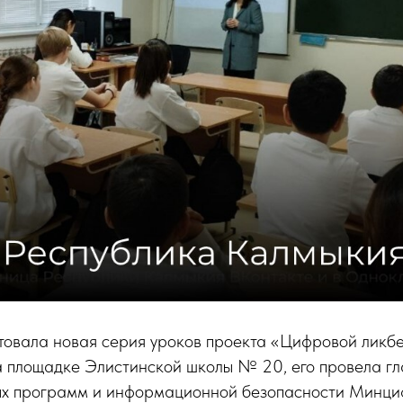
товала новая серия уроков проекта «Цифровой ликбе
а площадке Элистинской школы № 20, его провела гл
ых программ и информационной безопасности Минци