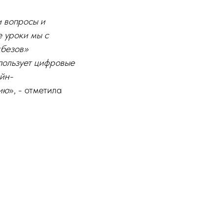
и вопросы и
 уроки мы с
кбезов»
пользует цифровые
айн-
ию
», - отметила