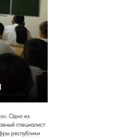
з». Одно из
авный специалист
фры республики