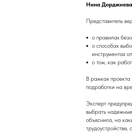
Нина Дорджиева
Представитель ве
о правилах безо
о способах выб
инструментах оп
о том, как рабо
В рамках проекта 
подработки на вре
Эксперт предупре
выбрать надежные
объяснила, на ка
трудоустройстве, 