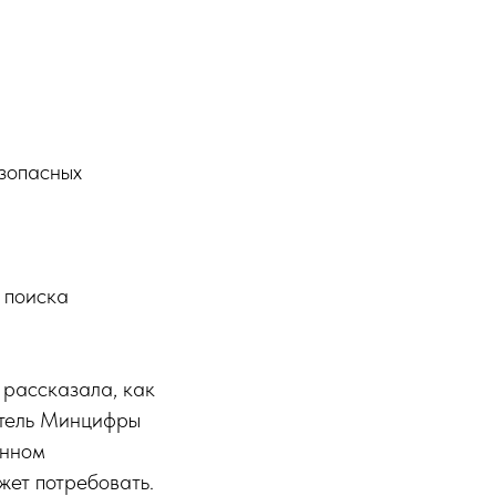
зопасных
 поиска
 рассказала, как
итель Минцифры
енном
жет потребовать.