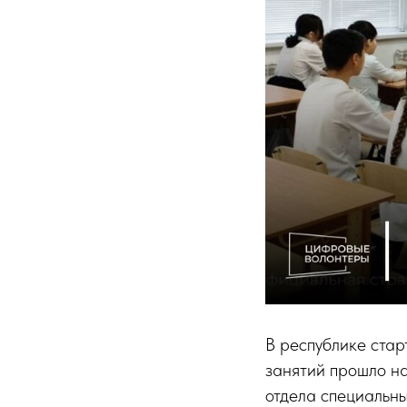
В республике стар
занятий прошло н
отдела специальн