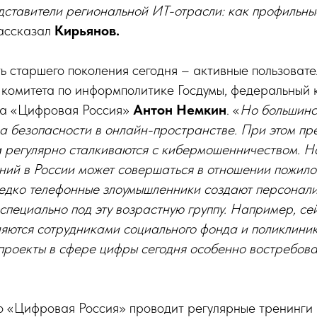
ставители региональной ИТ-отрасли: как профильные
рассказал
Кирьянов.
ь старшего поколения сегодня – активные пользовате
н комитета по информполитике Госдумы, федеральный
та «Цифровая Россия»
Антон Немкин
. «
Но большинст
а безопасности в онлайн-пространстве. При этом пр
а регулярно сталкиваются с кибермошенничеством. Н
ний в России может совершаться в отношении пожило
редко телефонные злоумышленники создают персонал
специально под эту возрастную группу. Например, с
яются сотрудниками социального фонда и поликлиник
 проекты в сфере цифры сегодня особенно востребов
о «Цифровая Россия» проводит регулярные тренинги 