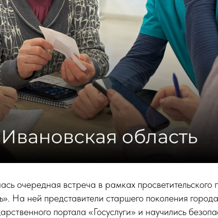
ась очередная встреча в рамках просветительского 
». На ней представители старшего поколения города
арственного портала «Госуслуги» и научились безопа