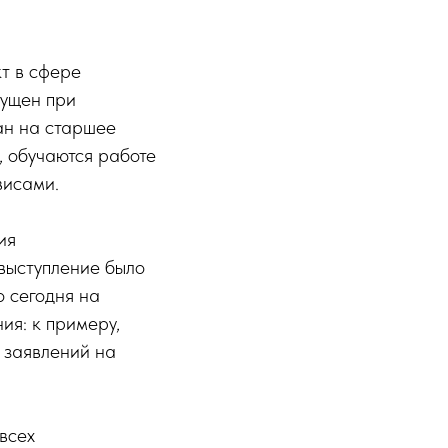
кт в сфере
пущен при
ан на старшее
, обучаются работе
висами.
ия
 выступление было
о сегодня на
ия: к примеру,
 заявлений на
всех