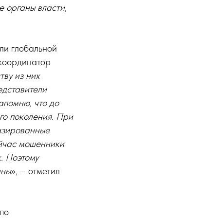
 органы власти,
ли глобальной
 координатор
ву из них
едставители
апомню, что до
го поколения. При
изированные
ейчас мошенники
. Поэтому
аны
», – отметил
по