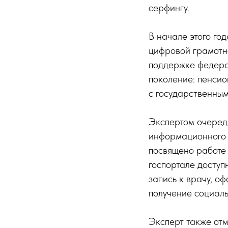
серфингу.
В начале этого го
цифровой грамотн
поддержке федера
поколение: пенсио
с государственны
Экспертом очеред
информационного
посвящено работе 
госпортале доступ
запись к врачу, о
получение социальн
Эксперт также отм