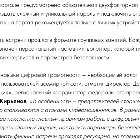
портале предусмотрена обязательная двухфакторная 
здать сложный и уникальный пароль и подключить оп
ить на портал рекомендуется только с личных устройст
ь встречи прошла в формате групповых занятий. Каж
значен персональный наставник-волонтер, который п
вых сервисов и параметров безопасности.
 навыки цифровой грамотности – необходимый зало
 пользователей всемирной сети, отметил директор Це
ция», региональный координатор федерального про
 Кирьянов
. «
В особенности – представителей старшег
о сталкиваются с атаками кибермошенников. В рамка
ее поколение главным правилам работы с цифровыми
здать сложный пароль, настроить параметры безопас
нать фишинг. Встречи проходят регулярно, но главно