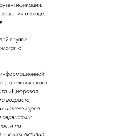
аутентификация.
овещения о входе.
в.
дой группе
омогал с
г информационной
нтра технического
екта «Цифровая
о возраста,
х нашего курса
 сервисами:
ности на
е – к ним активно