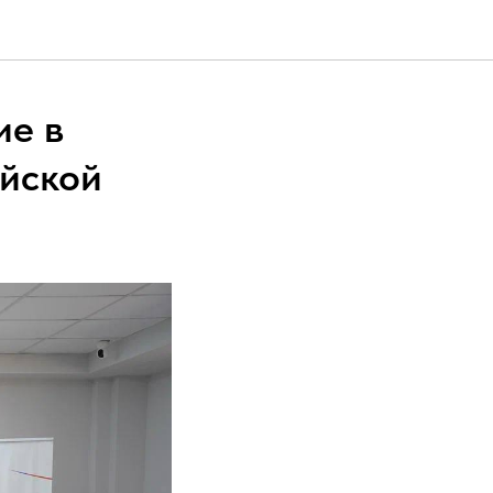
ие в
ийской