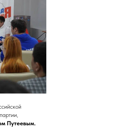
ссийской
партии,
ом Путеевым.