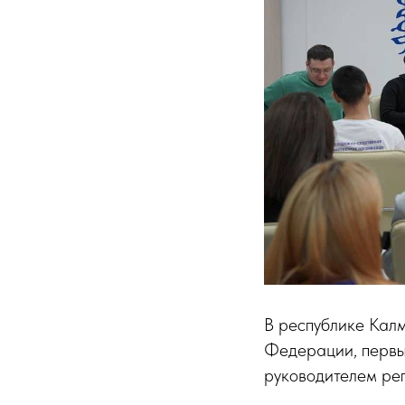
В республике Калм
Федерации, первы
руководителем ре