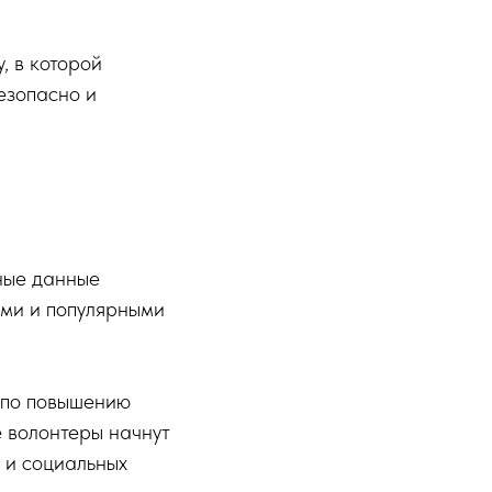
, в которой
езопасно и
ные данные
ми и популярными
т по повышению
 волонтеры начнут
х и социальных