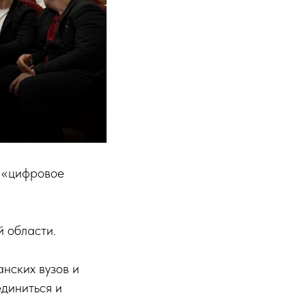
 «цифровое
 области.
нских вузов и
единиться и