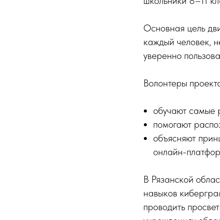
школьники 8–11 кл
Основная цель дв
каждый человек, н
уверенно пользов
Волонтеры проекта
обучают самые 
помогают распо
объясняют прин
онлайн-платфо
В Рязанской облас
навыков киберграм
проводить просвет