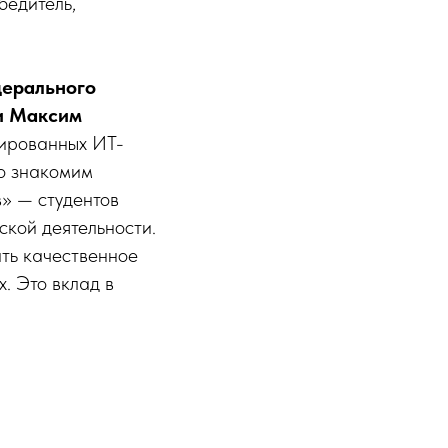
бедитель,
дерального
ти Максим
цированных ИТ-
ко знакомим
в» — студентов
ской деятельности.
ать качественное
. Это вклад в