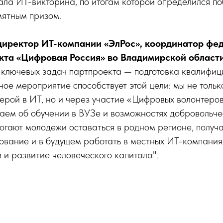
ала ИТ-викторина, по итогам которой определился по
ятным призом.
директор ИТ-компании «ЭлРос», координатор фе
кта «Цифровая Россия» во Владимирской облас
 ключевых задач партпроекта — подготовка квалифи
ое мероприятие способствует этой цели: мы не толь
ерой в ИТ, но и через участие «Цифровых волонтеро
ем об обучении в ВУЗе и возможностях добровольче
огают молодежи оставаться в родном регионе, получ
вание и в будущем работать в местных ИТ-компаниях
 и развитие человеческого капитала".