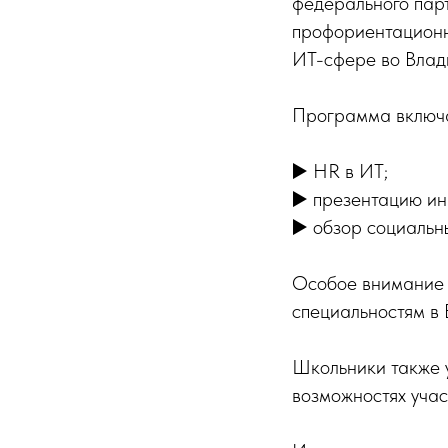
федерального пар
профориентационн
ИТ-сфере во Влад
Программа включа
▶️ HR в ИТ;
▶️ презентацию и
▶️ обзор социальн
Особое внимание 
специальностям в 
Школьники также 
возможностях учас