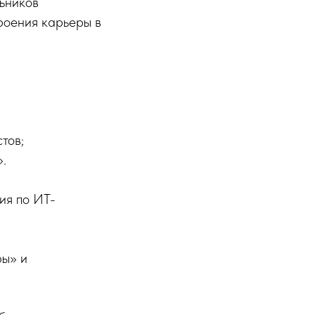
ьников
роения карьеры в
тов;
.
ия по ИТ-
ры» и