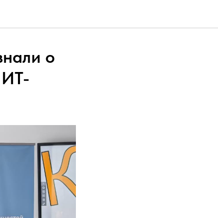
знали о
 ИТ-