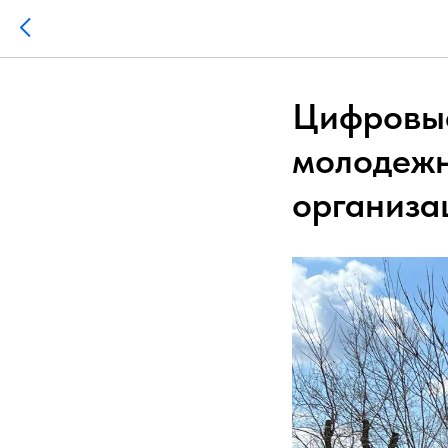
Цифровые
молодежн
организа