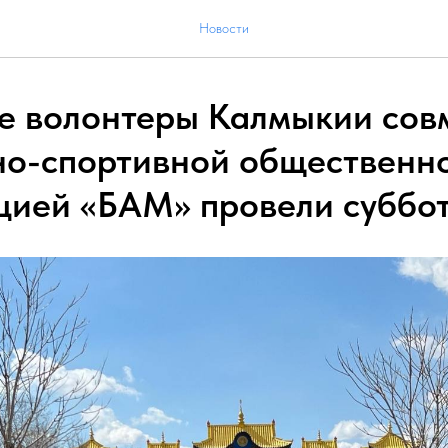
Новости
 волонтеры Калмыкии совм
о-спортивной общественн
цией «БАМ» провели суббо