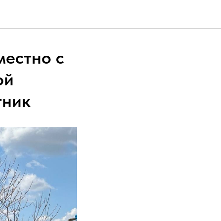
естно с
ой
тник