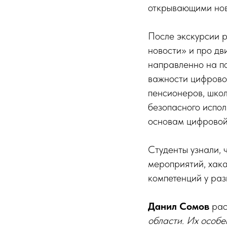
открывающими новы
После экскурсии 
новости» и про д
направленно на п
важности цифровой
пенсионеров, шко
безопасного испол
основам цифровой
Студенты узнали, 
мероприятий, хак
компетенций у раз
Данил Сомов
расс
области. Их особе