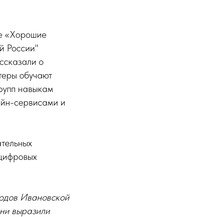
ие «Хорошие
й России"
ссказали о
теры обучают
рупп навыкам
айн-сервисами и
ательных
 цифровых
родов Ивановской
они выразили