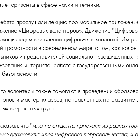
е горизонты в сфере науки и техники.
ребята прослушали лекцию про мобильное приложен
вижение «Цифровых волонтеров». Движение "Цифрово
омощь людям в освоении цифровых технологий. Им ра
 грамотности в современном мире, о том, как волон
льников и представителей социально незащищенных г
ьзования интернета, работе с государственными онл
 безопасности.
что волонтеры также помогают в проведении образов
атонов и мастер-классов, направленных на развитие
ных возрастных групп.
казал, что "
многие студенты приехали из разных го
нно вдохновила идея цифрового добровольчества, и 