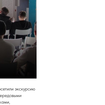
осетили экскурсию
передовыми
ками,