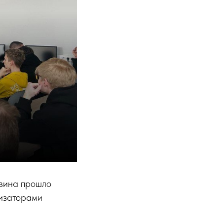
авина прошло
низаторами