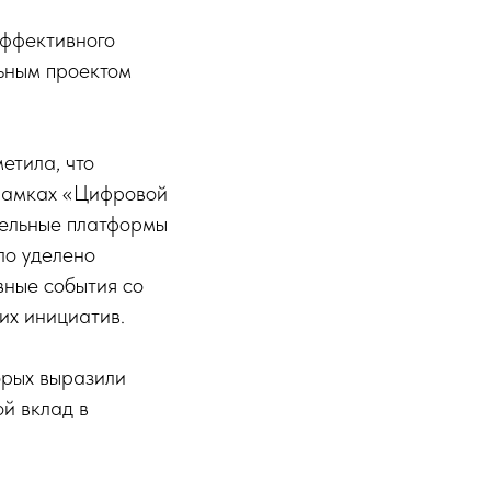
эффективного
льным проектом
етила, что
 рамках «Цифровой
тельные платформы
ло уделено
вные события со
их инициатив.
орых выразили
й вклад в