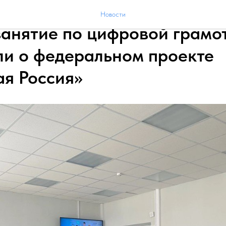
 волонтёры Тамбовской об
Новости
занятие по цифровой грамо
ли о федеральном проекте
я Россия»