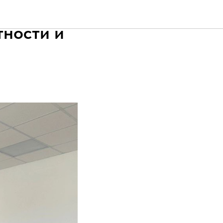
ласти
тности и