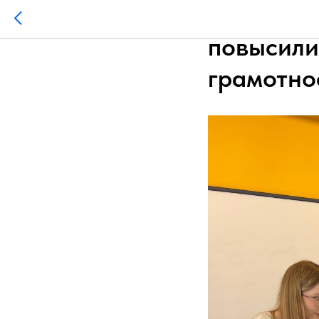
Школьни
повысили
грамотно