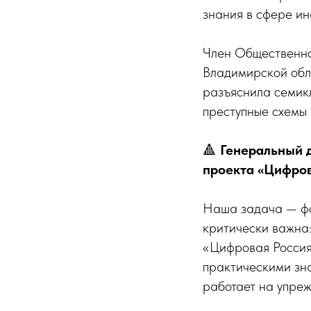
знания в сфере и
Член Общественно
Владимирской обл
разъяснила семикл
преступные схемы 
🔺
Генеральный 
проекта «Цифров
Наша задача — фор
критически важна:
«Цифровая Россия
практическими зн
работает на упреж