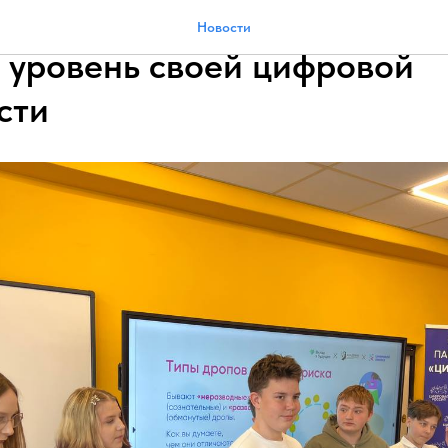
ки МБОУ «Вяткинская СОШ
Новости
 уровень своей цифровой
сти