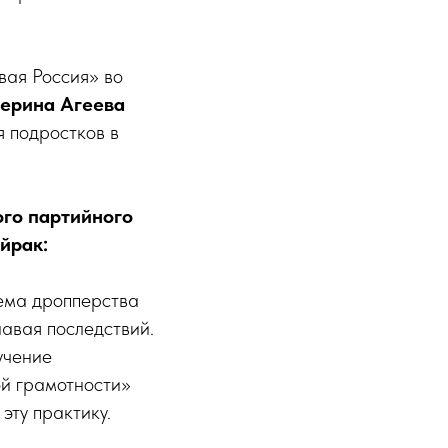
вая Россия» во
ерина Агеева
я подростков в
го партийного
йрак:
Тема дропперства
навая последствий.
учение
й грамотности»
эту практику.