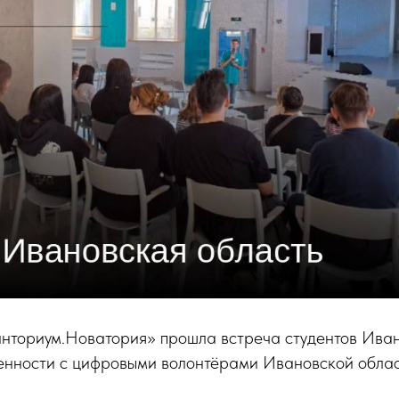
анториум.Новатория» прошла встреча студентов Ива
нности с цифровыми волонтёрами Ивановской облас