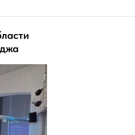
бласти
еджа