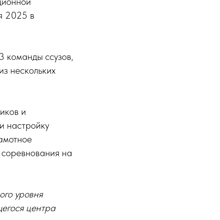
ционной
я 2025 в
3 команды ссузов,
из нескольких
иков и
и настройку
рамотное
и соревнования на
ого уровня
щегося центра