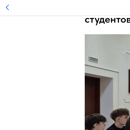
Кейс-шко
студенто