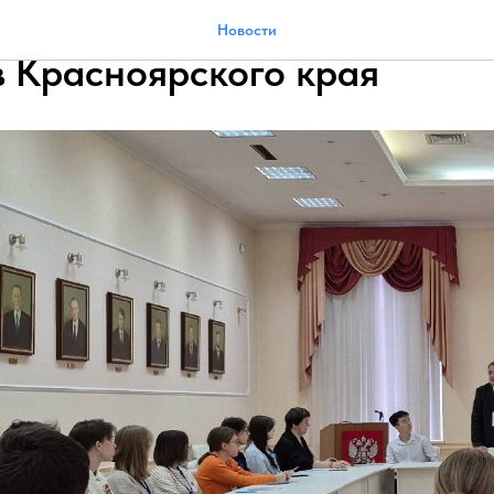
лу по кибербезу запустили 
Новости
в Красноярского края