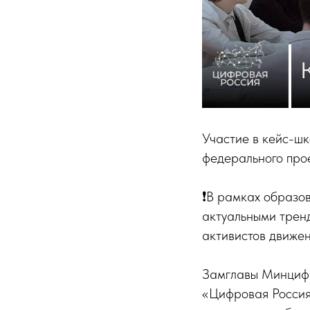
Участие в кейс-ш
федерального про
❗️В рамках образо
актуальными трен
активистов движен
Замглавы Минцифр
«Цифровая Россия