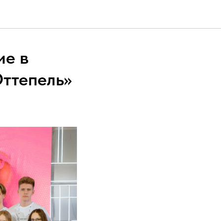
ие в
Оттепель»