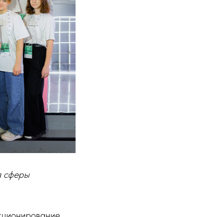
я сферы
нкционирование