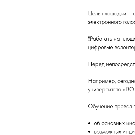
Цель площадки – 
электронного голо
❗️Работать на пло
цифровые волонте
Перед непосредст
Например, сегодня
университета «В
Обучение провел
об основных ин
возможных инци