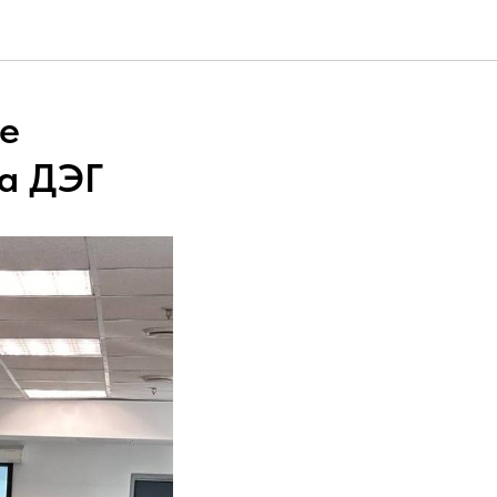
е
а ДЭГ