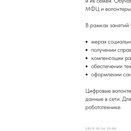
и их семей. Обуч
МФЦ и волонтеры 
В рамках занятий 
мерах социальн
получении спра
компенсации ра
обеспечении те
оформлении сан
Цифровые волонтер
данные в сети. Дл
робототехнике.
2025-10-26 23:00