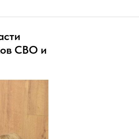
асти
ков СВО и