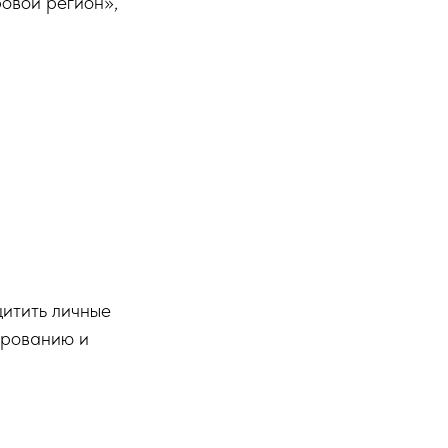
овой регион»,
щитить личные
ированию и